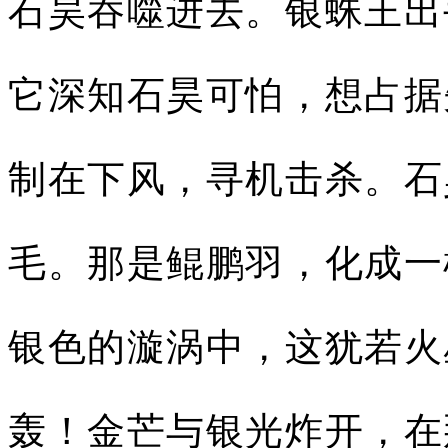
石昊吞噬进去。银蛛王出
它深知石昊可怕，想占据
制在下风，寻机击杀。石
毛。那是鲲鹏羽，化成一
银色的漩涡中，这犹若火
轰！金芒与银光炸开，在